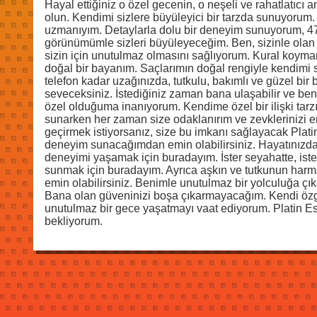
Hayal ettiğiniz o özel gecenin, o neşeli ve rahatlatıcı
olun. Kendimi sizlere büyüleyici bir tarzda sunuyorum.
uzmanıyım. Detaylarla dolu bir deneyim sunuyorum, 47 
görünümümle sizleri büyüleyeceğim. Ben, sizinle olan
sizin için unutulmaz olmasını sağlıyorum. Kural koyman
doğal bir bayanım. Saçlarımın doğal rengiyle kendim
telefon kadar uzağınızda, tutkulu, bakımlı ve güzel bi
seveceksiniz. İstediğiniz zaman bana ulaşabilir ve beni
özel olduğuma inanıyorum. Kendime özel bir ilişki tarz
sunarken her zaman size odaklanırım ve zevklerinizi en
geçirmek istiyorsanız, size bu imkanı sağlayacak Plat
deneyim sunacağımdan emin olabilirsiniz. Hayatınızdak
deneyimi yaşamak için buradayım. İster seyahatte, ister i
sunmak için buradayım. Ayrıca aşkın ve tutkunun harm
emin olabilirsiniz. Benimle unutulmaz bir yolculuğa ç
Bana olan güveninizi boşa çıkarmayacağım. Kendi özgü
unutulmaz bir gece yaşatmayı vaat ediyorum. Platin Esk
bekliyorum.