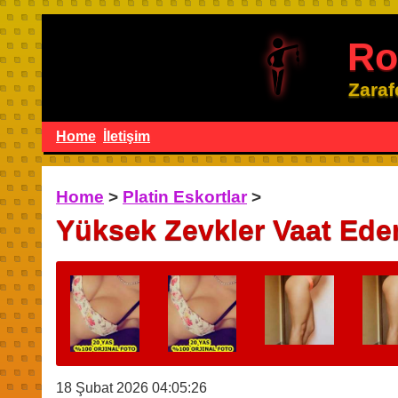
Ro
Zaraf
Home
İletişim
Home
>
Platin Eskortlar
>
Yüksek Zevkler Vaat Eden
18 Şubat 2026 04:05:26