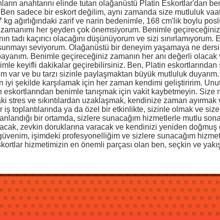
 anların anahtarını elinde tutan olağanüstü Platin Eskortlar'dan b
 Ben sadece bir eskort değilim, aynı zamanda size mutluluk vaat 
kg ağırlığındaki zarif ve narin bedenimle, 168 cm'lik boylu pos
 zamanımı her şeyden çok önemsiyorum. Benimle geçireceğiniz a
ın tadı kaçırıcı olacağını düşünüyorum ve sizi sınırlamıyorum. E
i sunmayı seviyorum. Olağanüstü bir deneyim yaşamaya ne dersi
r bayanım. Benimle geçireceğiniz zamanın her anı değerli olacak 
mle keyifli dakikalar geçirebilirsiniz. Ben, Platin eskortlarında
ım var ve bu tarzı sizinle paylaşmaktan büyük mutluluk duyarım.
 iyi şekilde karşılamak için her zaman kendimi geliştiririm. Un
in eskortlarından benimle tanışmak için vakit kaybetmeyin. Size
i stres ve sıkıntılardan uzaklaşmak, kendinize zaman ayırmak 
ş toplantılarında ya da özel bir etkinlikte, sizinle olmak ve size
anlandığı bir ortamda, sizlere sunacağım hizmetlerle mutlu son
ıkacak, zevkin doruklarına varacak ve kendinizi yeniden doğmuş 
venim, işimdeki profesyonelliğim ve sizlere sunacağım hizmet
ortlar hizmetimizin en önemli parçası olan ben, seçkin ve yakışı