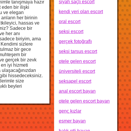
siyah saçlı escort
enimle tanışmaya hazır
eden bir ilişki
kendi yeri olan escort
lu ve elegan
nların her birinin
oral escort
tkileyici, hassas ve
niz? Sadece bir
seksi escort
ve her anı
n sadece biriyim, ama
gerçek fotoğraflı
 Kendimi sizlere
utulmaz bir gece
seksi tarsus escort
 muhteşem bir
ve gerçek bir zevk
otele gelen escort
 en iyi hizmeti
a ulaşacağınızdan
üniversiteli escort
gibi hissedeceksiniz.
lerimle size
seksapel escort
klı beyleri
anal escort bayan
otele gelen escort bayan
genç kızlar
esmer bayan
balık etli bayan