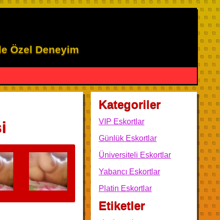
ile Özel Deneyim
Kategoriler
VIP Eskortlar
i
Günlük Eskortlar
Üniversiteli Eskortlar
Yabancı Eskortlar
Platin Eskortlar
Etiketler