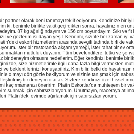
r partner olarak beni tanımayı teklif ediyorum. Kendinize bir iyil
im ki, benimle birlikte vakit geçirdikten sonra, hayatınızın en u
edeyim. 87 kg ağırlığındayım ve 156 cm boyundayım. Sıkı ve fit 
ızıl ve gözlerim ışıldayan yeşil. Kendimi, sizinle her zaman iyi 
latin'deki eskort hizmetlerim arasında sevgili tadında birlikte vak
yorum. İster bir restoranda akşam yemeği, ister rahat bir ev ort
 sunmaktan mutluluk duyarım. Tüm beyefendilere, tutku ve şehve
bir deneyim olmasını hedeflerim. Eğer kendinizi benimle birlik
iğimizde, size hizmetlerimle ilgili daha fazla bilgi vermekten mut
 ve beklentilerinizi konuşabiliriz. Kim bilir, belki de hayatınızı
 sizinle olmayı dört gözle bekliyorum ve sizinle tanışmak için sabı
eştirilmiş bir deneyim olacak. Sizlere kendinizi özel hissettirm
mi kaçırmamanızı öneririm. Platin Eskortlar'da muhteşem bir vak
neyim sunmak için sabırsızlanıyorum. Unutmayın, maceraya atılm
eri Platin'deki evimde ağırlamak için sabırsızlanıyorum.