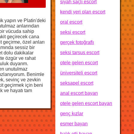
siyah saçlı escort
kendi yeri olan escort
ik yapın ve Platin'deki
oral escort
nutulmaz anlarından
bir vücuda sahip
seksi escort
vakit geçirecek cana
it geçirme, özel anları
gerçek fotoğraflı
amında sessiz bir
seksi tarsus escort
t dolu dakikalar
te özgür ve rahat
otele gelen escort
luluk duyarım.
n en unutulmaz
üniversiteli escort
rsızlanıyorum. Benimle
ek, sevinç ve zevkin
seksapel escort
it geçirmek için beni
ak ve hayatı tam
anal escort bayan
otele gelen escort bayan
genç kızlar
esmer bayan
balık etli bayan