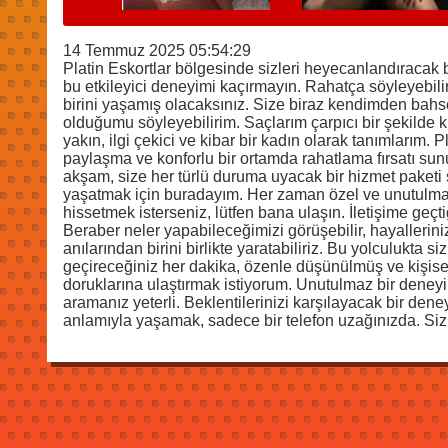
14 Temmuz 2025 05:54:29
Platin Eskortlar bölgesinde sizleri heyecanlandıracak bi
bu etkileyici deneyimi kaçırmayın. Rahatça söyleyebilir
birini yaşamış olacaksınız. Size biraz kendimden bahs
olduğumu söyleyebilirim. Saçlarım çarpıcı bir şekilde k
yakın, ilgi çekici ve kibar bir kadın olarak tanımlarım. P
paylaşma ve konforlu bir ortamda rahatlama fırsatı sunu
akşam, size her türlü duruma uyacak bir hizmet paketi
yaşatmak için buradayım. Her zaman özel ve unutulmaz 
hissetmek isterseniz, lütfen bana ulaşın. İletişime geçt
Beraber neler yapabileceğimizi görüşebilir, hayallerinizi
anılarından birini birlikte yaratabiliriz. Bu yolculukta
geçireceğiniz her dakika, özenle düşünülmüş ve kişisell
doruklarına ulaştırmak istiyorum. Unutulmaz bir deneyi
aramanız yeterli. Beklentilerinizi karşılayacak bir de
anlamıyla yaşamak, sadece bir telefon uzağınızda. Sizl