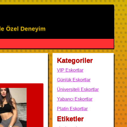
ile Özel Deneyim
Kategoriler
VIP Eskortlar
Günlük Eskortlar
Üniversiteli Eskortlar
Yabancı Eskortlar
Platin Eskortlar
Etiketler