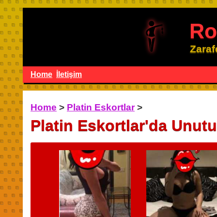
Ro
Zaraf
Home
İletişim
Home
>
Platin Eskortlar
>
Platin Eskortlar'da Unut