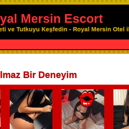
yal Mersin Escort
eti ve Tutkuyu Keşfedin - Royal Mersin Otel 
ulmaz Bir Deneyim